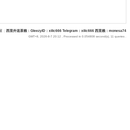
屋
|
西里外送茶賴：GleezyID：xilic666 Telegram：xilic666 西里賴：monesa74
GMT+8, 2026-8-7 20:12
, Processed in 0.054808 second(s), 11 queries .