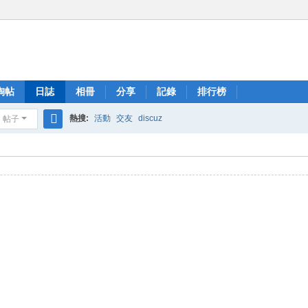
淘帖
日誌
相冊
分享
記錄
排行榜
熱搜:
活動
交友
discuz
帖子
搜
索