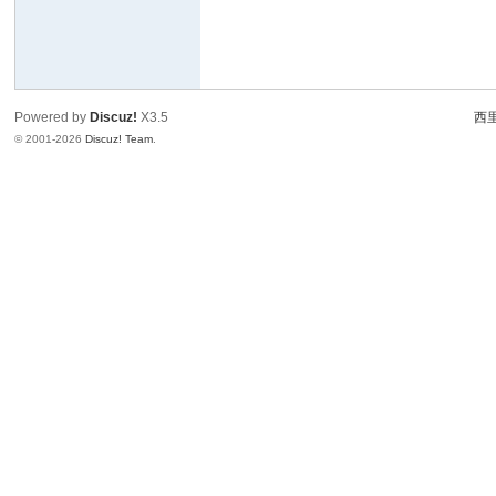
Powered by
Discuz!
X3.5
西里
© 2001-2026
Discuz! Team
.