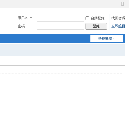
切
換
用戶名
自動登錄
找回密碼
到
窄
密碼
立即註冊
登錄
版
快捷導航