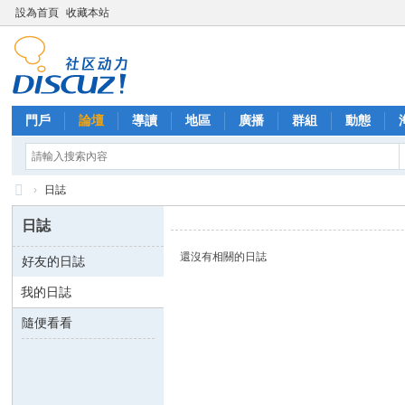
設為首頁
收藏本站
門戶
論壇
導讀
地區
廣播
群組
動態
›
日誌
西
日誌
里
還沒有相關的日誌
好友的日誌
外
我的日誌
送
茶
隨便看看