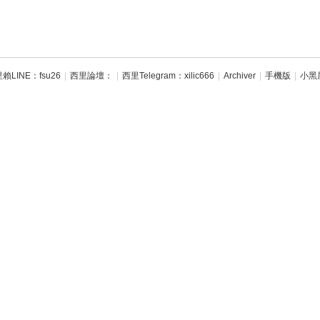
賴LINE：fsu26
|
西里論壇：
|
西里Telegram：xilic666
|
Archiver
|
手機版
|
小黑