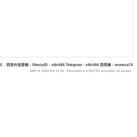
屋
|
西里外送茶賴：GleezyID：xilic666 Telegram：xilic666 西里賴：monesa74
GMT+8, 2026-8-8 13:39
, Processed in 0.061793 second(s), 10 queries .