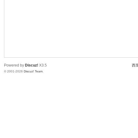
Powered by
Discuz!
X3.5
西里
© 2001-2026
Discuz! Team
.