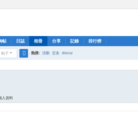
淘帖
日誌
相冊
分享
記錄
排行榜
熱搜:
活動
交友
discuz
帖子
搜
索
個人資料