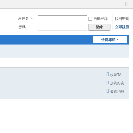
切
換
用戶名
自動登錄
找回密碼
到
窄
密碼
立即註冊
登錄
版
快捷導航
收聽TA
加為好友
發送消息