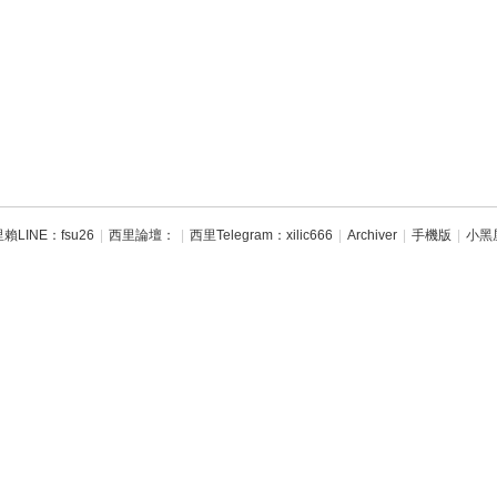
賴LINE：fsu26
|
西里論壇：
|
西里Telegram：xilic666
|
Archiver
|
手機版
|
小黑