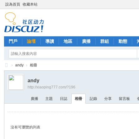
設為首頁
收藏本站
門戶
論壇
導讀
地區
廣播
群組
動態
›
andy
›
相冊
西
andy
里
http://xiaoping777.com/?196
外
廣播
主題
日誌
相冊
記錄
分享
留言板
送
茶
沒有可瀏覽的列表