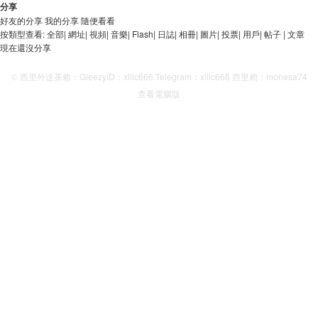
分享
好友的分享
我的分享
隨便看看
按類型查看:
全部
|
網址
|
視頻
|
音樂
|
Flash
|
日誌
|
相冊
|
圖片
|
投票
|
用戶
|
帖子
|
文章
現在還沒分享
© 西里外送茶賴：GleezyID：xilic666 Telegram：xilic666 西里賴：monesa74
查看電腦版