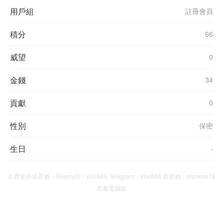
用戶組
註冊會員
積分
66
威望
0
金錢
34
貢獻
0
性別
保密
生日
-
© 西里外送茶賴：GleezyID：xilic666 Telegram：xilic666 西里賴：monesa74
查看電腦版