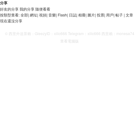
分享
好友的分享
我的分享
隨便看看
按類型查看:
全部
|
網址
|
視頻
|
音樂
|
Flash
|
日誌
|
相冊
|
圖片
|
投票
|
用戶
|
帖子
|
文章
現在還沒分享
© 西里外送茶賴：GleezyID：xilic666 Telegram：xilic666 西里賴：monesa74
查看電腦版