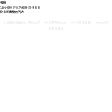
相冊
我的相冊
好友的相冊
隨便看看
沒有可瀏覽的列表
© 西里外送茶賴：GleezyID：xilic666 Telegram：xilic666 西里賴：monesa74
查看電腦版