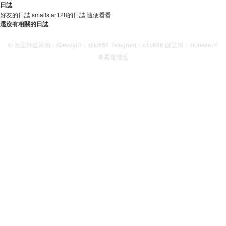
日誌
好友的日誌
smallstar128的日誌
隨便看看
還沒有相關的日誌
© 西里外送茶賴：GleezyID：xilic666 Telegram：xilic666 西里賴：monesa74
查看電腦版