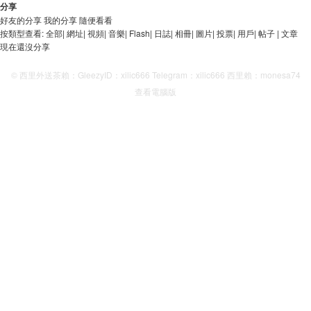
分享
好友的分享
我的分享
隨便看看
按類型查看:
全部
|
網址
|
視頻
|
音樂
|
Flash
|
日誌
|
相冊
|
圖片
|
投票
|
用戶
|
帖子
|
文章
現在還沒分享
© 西里外送茶賴：GleezyID：xilic666 Telegram：xilic666 西里賴：monesa74
查看電腦版