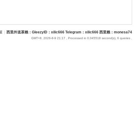
屋
|
西里外送茶賴：GleezyID：xilic666 Telegram：xilic666 西里賴：monesa74
GMT+8, 2026-8-9 21:17
, Processed in 0.045518 second(s), 6 queries .