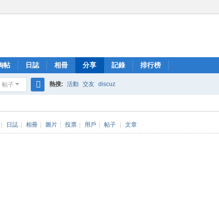
淘帖
日誌
相冊
分享
記錄
排行榜
熱搜:
活動
交友
discuz
帖子
搜
索
|
日誌
|
相冊
|
圖片
|
投票
|
用戶
|
帖子
|
文章