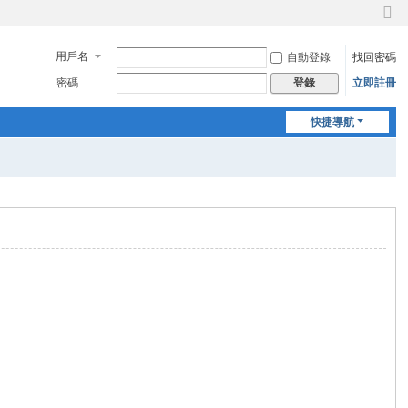
切
換
用戶名
自動登錄
找回密碼
到
窄
密碼
立即註冊
登錄
版
快捷導航