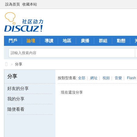
設為首頁
收藏本站
門戶
論壇
導讀
地區
廣播
群組
動態
›
分享
西
分享
按類型查看:
全部
|
網址
|
視頻
|
音樂
|
Flash
里
好友的分享
外
現在還沒分享
我的分享
送
茶
隨便看看