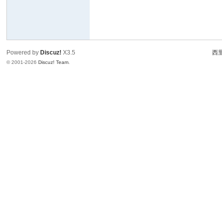
Powered by
Discuz!
X3.5
西里
© 2001-2026
Discuz! Team
.