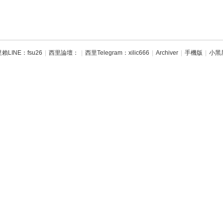
賴LINE：fsu26
|
西里論壇：
|
西里Telegram：xilic666
|
Archiver
|
手機版
|
小黑