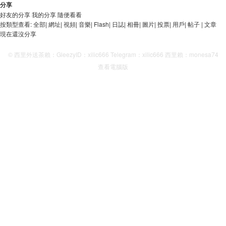
分享
好友的分享
我的分享
隨便看看
按類型查看:
全部
|
網址
|
視頻
|
音樂
|
Flash
|
日誌
|
相冊
|
圖片
|
投票
|
用戶
|
帖子
|
文章
現在還沒分享
© 西里外送茶賴：GleezyID：xilic666 Telegram：xilic666 西里賴：monesa74
查看電腦版