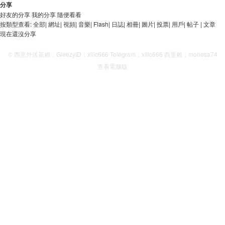
分享
好友的分享
我的分享
隨便看看
按類型查看:
全部
|
網址
|
視頻
|
音樂
|
Flash
|
日誌
|
相冊
|
圖片
|
投票
|
用戶
|
帖子
|
文章
現在還沒分享
© 西里外送茶賴：GleezyID：xilic666 Telegram：xilic666 西里賴：monesa74
查看電腦版