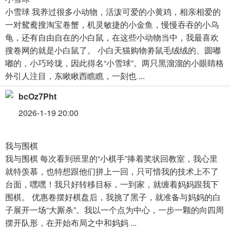
小雪球 我养过很多小动物，活泼可爱的小黄鸡，相亲相爱的
一对鸳鸯搜淘宝卷蟹，机灵敏捷的小金鱼，慢慢吞吞的小乌
龟，还有自由自在的小白鼠，在这些小动物当中，我最喜欢
搜卷网的就是小白鼠了。 小白天猫购物劵鼠毛绒绒的、圆嘟
嘟的，小巧玲珑，因此得名“小雪球”。两只黑溜溜的小眼睛格
外引人注目，东瞅瞅西瞧瞧，一刻也 ...
bcOz7Pht
2026-1-19 20:00
我与围棋
我与围棋 每次看到班里的“小棋手”捧着奖状回教室，我心里
就特羡慕，也特想跟他们拼上一回，只可惜我的技术上不了
台面，嘿嘿！我只好转移目标，一到家，就缠着妈妈跟我下
围棋。 优惠卷摆好棋盘后，我挑了黑子，就准备与妈妈的白
子展开一场“大厮杀”。我以一个点为中心，一步一颗的向四周
摆开队形，在开始布局之中和妈妈 ...