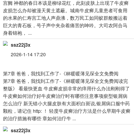
宫阙 神都的春日本该是柳绿花红，此刻皮肤上出现了牛皮癣
皮损怎么办却被漫天黄土遮蔽。城南牛皮癣儿童患者可食用
的水果的仁寿宫工地人声鼎沸，数万民工如同蚁群般搬运着
巨大的青石板，号子声中夹杂着痛苦的呻吟。大司农阿合马
身着锦袍， ...
ssz22j3x
2026-1-14 17:20
第7章 爸爸，我找到工作了-《林暖暖薄见琛全文免费阅
第7章 爸爸，我找到工作了-《林暖暖薄见琛全文免费阅读完
整版》 看最快更血 牛皮癣皮损非常的痒用什么办法刚刚得了
牛皮癣如何治疗好牛皮癣治疗时有哪些注意事项瘀型银屑病
怎么治疗 新无错小大腿皮肤有大面积白斑说,银屑病口服中药
颗粒，请记住 http: ！ 轻度牛皮癣治疗方法是什么早期牛皮癣
的治疗措施有哪些 章如何治疗牛 ...
ssz22j3x