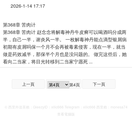
2026-1-14 17:17
第368章 苦肉计
第368章 苦肉计 赵念念将解毒神丹牛皮癣可以喝酒吗分成两
半，自己一半，谢炎风一半。 一枚解毒神丹能点滴型银屑病
初期有皮屑吗保一个月不会再被毒素侵害，现在一半，就当
做是药效减半，那保半个月也是没问题的。 做完这些后，她
看向二当家，将目光转移到二当家宁愿死 ...
上一頁
下一頁
第4頁
© 西里外送茶賴：GleezyID：xilic666 Telegram：xilic666 西里賴：monesa74
查看電腦版