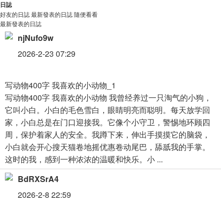
日誌
好友的日誌
最新發表的日誌
隨便看看
最新發表的日誌
njNufo9w
2026-2-23 07:29
写动物400字 我喜欢的小动物_1
写动物400字 我喜欢的小动物 我曾经养过一只淘气的小狗，
它叫小白。小白的毛色雪白，眼睛明亮而聪明。每天放学回
家，小白总是在门口迎接我。它像个小守卫，警惕地环顾四
周，保护着家人的安全。我蹲下来，伸出手摸摸它的脑袋，
小白就会开心搜天猫卷地摇优惠卷动尾巴，舔舐我的手掌。
这时的我，感到一种浓浓的温暖和快乐。小 ...
BdRXSrA4
2026-2-8 22:59