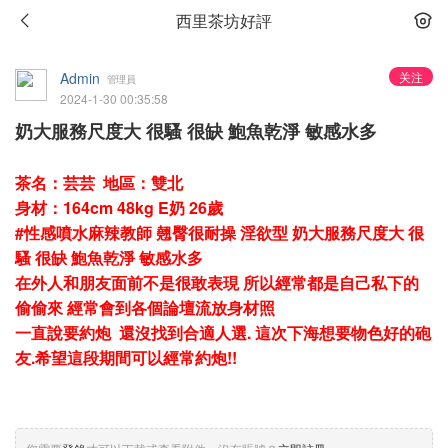
西里茶坊好評
Admin
关注
管理員
2024-1-30 00:35:58
奶大服務尺度大 很騷 很缺 鮑魚乾淨 敏感水多
茶名：芸芸 地區：雙北
身材：164cm 48kg E奶 26歲
#性感噴水麻辣教師 翹臀很耐操 淫欲型 奶大服務尺度大 很
騷 很缺 鮑魚乾淨 敏感水多
在外人和朋友面前不是很敢表現 所以經常都是自己私下的
偷偷來 經常會到各個論壇流放身材照
一直說要約炮 還沒找到合適人選. 這次下海想要物色好的砲
友.希望這段期間可以經常約炮!!