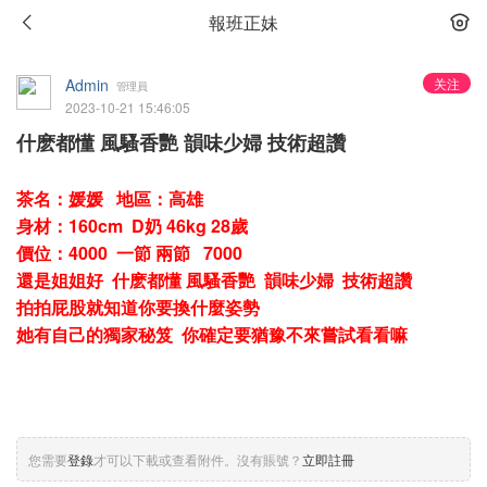
報班正妹
Admin
关注
管理員
2023-10-21 15:46:05
什麽都懂 風騷香艷 韻味少婦 技術超讚
茶名：媛媛 地區：高雄
身材：160cm D奶 46kg 28歲
價位：4000 一節 兩節 7000
還是姐姐好 什麽都懂 風騷香艷 韻味少婦 技術超讚
拍拍屁股就知道你要換什麼姿勢
她有自己的獨家秘笈 你確定要猶豫不來嘗試看看嘛
您需要
登錄
才可以下載或查看附件。沒有賬號？
立即註冊