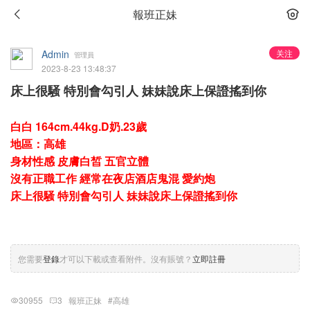
報班正妹
Admin
关注
管理員
2023-8-23 13:48:37
床上很騒 特別會勾引人 妹妹說床上保證搖到你
白白 164cm.44kg.D奶.23歲
地區：高雄
身材性感 皮膚白皙 五官立體
沒有正職工作 經常在夜店酒店鬼混 愛約炮
床上很騒 特別會勾引人 妹妹說床上保證搖到你
您需要
登錄
才可以下載或查看附件。沒有賬號？
立即註冊
30955
3
報班正妹
#高雄