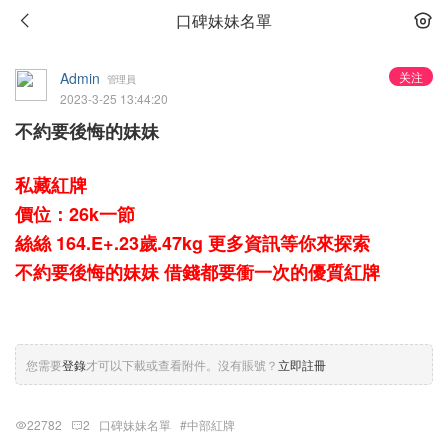
口碑妹妹名單
Admin
关注
管理員
2023-3-25 13:44:20
不約要後悔的妹妹
私藏紅牌
價位：26k一節
絲絲 164.E+.23歲.47kg 更多資訊等你來探索
不約要後悔的妹妹 借錢都要衝一次的優質紅牌
您需要
登錄
才可以下載或查看附件。沒有賬號？
立即註冊
22782
2
口碑妹妹名單
#中部紅牌