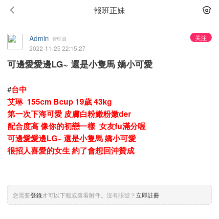
報班正妹
Admin
关注
管理員
2022-11-25 22:15:27
可邊愛愛邊LG~ 還是小隻馬 嬌小可愛
台中
#
艾琳 155cm Bcup 19歲 43kg
第一次下海可愛 皮膚白粉嫩粉嫩der
配合度高 像你的初戀一樣 女友fu滿分喔
可邊愛愛邊LG~ 還是小隻馬 嬌小可愛
很招人喜愛的女生 約了會想回沖贊成
您需要
登錄
才可以下載或查看附件。沒有賬號？
立即註冊