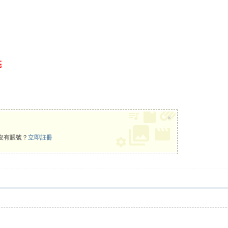
亮
×
沒有賬號？
立即註冊