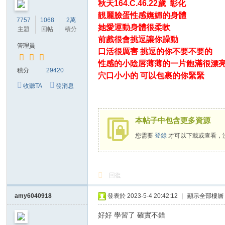
秋天164.C.46.22歲 彰化
靚麗臉蛋性感嫵媚的身體
7757
1068
2萬
她愛運動身體很柔軟
主題
回帖
積分
前戲很會挑逗讓你躁動
管理員
口活很厲害 挑逗的你不要不要的
性感的小陰唇薄薄的一片飽滿很漂
積分
29420
穴口小小的 可以包裹的你緊緊
收聽TA
發消息
本帖子中包含更多資源
您需要
登錄
才可以下載或查看，
回復
amy6040918
發表於 2023-5-4 20:42:12
|
顯示全部樓層
好好 學習了 確實不錯