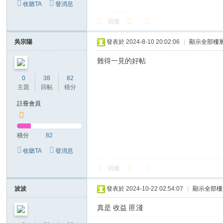
收聽TA
發消息
回復
吳宗陽
發表於 2024-8-10 20:02:06
|
顯示全部樓
難得一見的好帖
0
38
82
主題
回帖
積分
註冊會員
積分
82
收聽TA
發消息
回復
波波
發表於 2024-10-22 02:54:07
|
顯示全部樓
真是 收益 匪淺