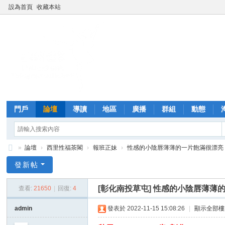
設為首頁
收藏本站
門戶
論壇
導讀
地區
廣播
群組
動態
»
論壇
›
西里性福茶閣
›
報班正妹
›
性感的小陰唇薄薄的一片飽滿很漂亮
西
發新帖
里
[彰化南投草屯]
性感的小陰唇薄薄
查看:
21650
|
回復:
4
外
送
admin
發表於 2022-11-15 15:08:26
|
顯示全部樓
茶