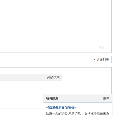
舉報
返回列表
高級模式
站長推薦
關閉
和西里做朋友 我寵你~
結束一天的辦公 累壞了吧 小女撲端著花茶來為
本版積分規則