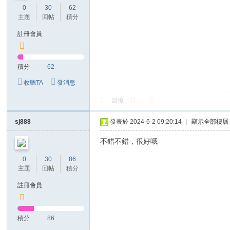
0
30
62
主題
回帖
積分
註冊會員
積分
62
收聽TA
發消息
回復
sj888
發表於 2024-6-2 09:20:14
|
顯示全部樓層
不錯不錯，很好哦
0
30
86
主題
回帖
積分
註冊會員
積分
86