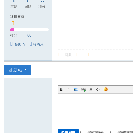
0
31
66
主題
回帖
積分
註冊會員
積分
66
收聽TA
發消息
回復
發新帖
回帖並轉播
回帖後跳
發表回復