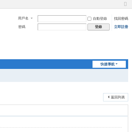
切
換
用戶名
自動登錄
找回密碼
到
窄
密碼
立即註冊
登錄
版
快捷導航
返回列表