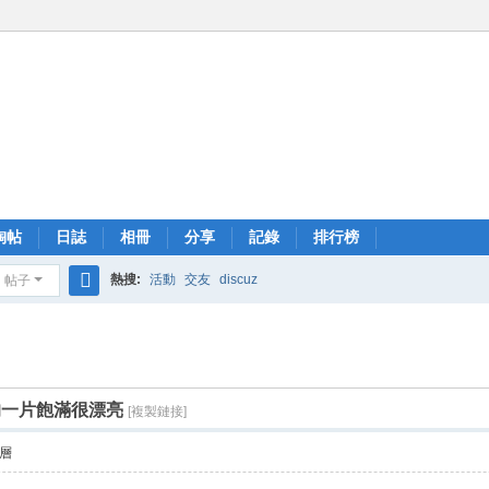
淘帖
日誌
相冊
分享
記錄
排行榜
熱搜:
活動
交友
discuz
帖子
搜
索
的一片飽滿很漂亮
[複製鏈接]
層