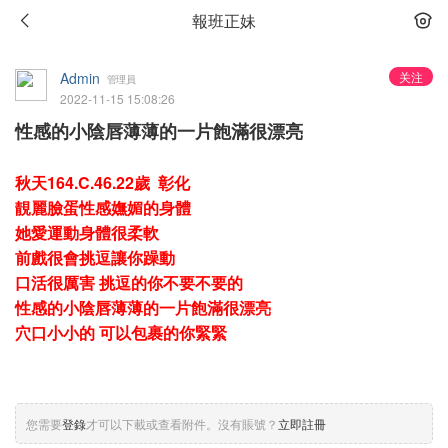
報班正妹
Admin
关注
管理員
2022-11-15 15:08:26
性感的小陰唇薄薄的一片飽滿很漂亮
秋天164.C.46.22歲 彰化
靚麗臉蛋性感嫵媚的身體
她愛運動身體很柔軟
前戲很會挑逗讓你躁動
口活很厲害 挑逗的你不要不要的
性感的小陰唇薄薄的一片飽滿很漂亮
穴口小小的 可以包裹的你緊緊
您需要
登錄
才可以下載或查看附件。沒有賬號？
立即註冊