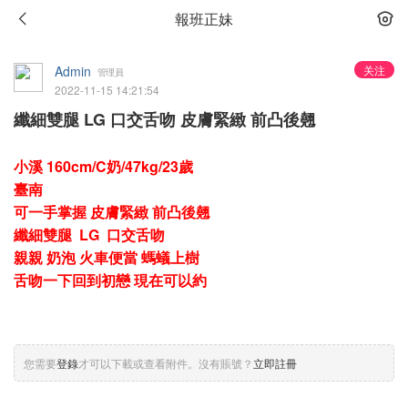
報班正妹
Admin
关注
管理員
2022-11-15 14:21:54
纖細雙腿 LG 口交舌吻 皮膚緊緻 前凸後翹
小溪 160cm/C奶/47kg/23歲
臺南
可一手掌握 皮膚緊緻 前凸後翹
纖細雙腿 LG 口交舌吻
親親 奶泡 火車便當 螞蟻上樹
舌吻一下回到初戀 現在可以約
您需要
登錄
才可以下載或查看附件。沒有賬號？
立即註冊