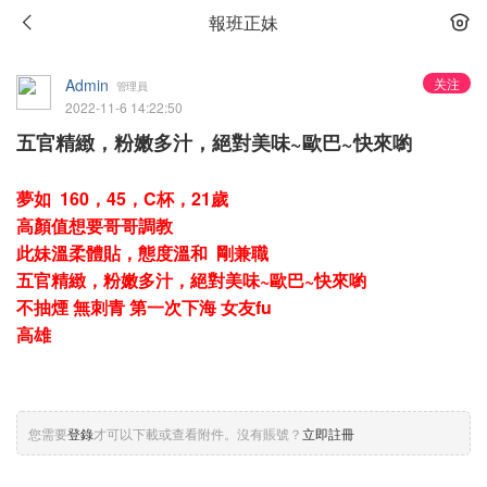
報班正妹
Admin
关注
管理員
2022-11-6 14:22:50
五官精緻，粉嫩多汁，絕對美味~歐巴~快來喲
夢如 160，45，C杯，21歲
高顏值想要哥哥調教
此妹溫柔體貼，態度溫和 剛兼職
五官精緻，粉嫩多汁，絕對美味~歐巴~快來喲
不抽煙 無刺青 第一次下海 女友fu
高雄
您需要
登錄
才可以下載或查看附件。沒有賬號？
立即註冊