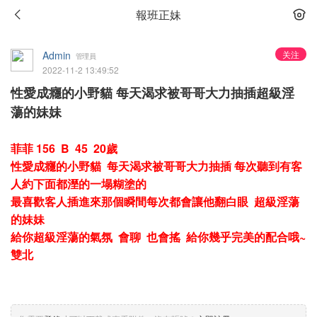
報班正妹
Admin
关注
管理員
2022-11-2 13:49:52
性愛成癮的小野貓 每天渴求被哥哥大力抽插超級淫
蕩的妹妹
菲菲 156 B 45 20歲
性愛成癮的小野貓 每天渴求被哥哥大力抽插 每次聽到有客
人約下面都溼的一塌糊塗的
最喜歡客人插進來那個瞬間每次都會讓他翻白眼 超級淫蕩
的妹妹
給你超級淫蕩的氣氛 會聊 也會搖 給你幾乎完美的配合哦~
雙北