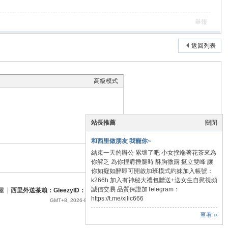
舉報
返回列表
高級模式
站長推薦
關閉
和西里做朋友 我寵你~
結束一天的辦公 累壞了吧 小女撲端著花茶來為
本版積分規則
你解乏 為你捏肩捶腿時 酥胸微露 挺立雙峰 讓
你如癡如醉即可開啟加班模式約妹加入帳號：
k266h 加入有神秘大禮包贈送+送女生自慰視頻
誠信交易 品質保證加Telegram：
屋
|
西里外送茶賴：GleezyID：xilic666 Telegram：xilic666 西里賴：monesa74
https://t.me/xilic666
GMT+8, 2026-8-8 17:22
, Processed in 0.117077 second(s), 21 queries .
查看 »