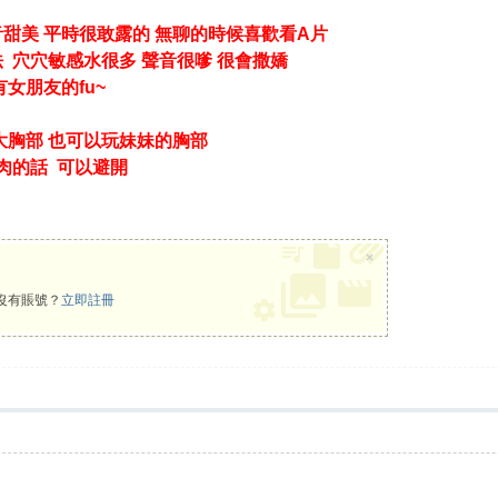
聲音甜美 平時很敢露的 無聊的時候喜歡看A片
 穴穴敏感水很多 聲音很嗲 很會撒嬌
女朋友的fu~
南
是大胸部 也可以玩妹妹的胸部
肉的話 可以避開
×
沒有賬號？
立即註冊