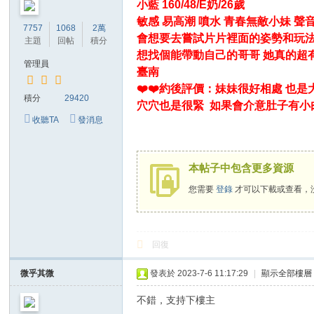
小藍 160/48/E奶/26歲
敏感 易高潮 噴水 青春無敵小妹 
7757
1068
2萬
會想要去嘗試片片裡面的姿勢和玩法
主題
回帖
積分
想找個能帶動自己的哥哥 她真的超有
管理員
臺
❤️❤️約後評價：妹妹很好相處 也
積分
29420
穴穴也是很緊 如果會介意肚子有小
收聽TA
發消息
本帖子中包含更多資源
您需要
登錄
才可以下載或查看，
回復
微乎其微
發表於 2023-7-6 11:17:29
|
顯示全部樓層
不錯，支持下樓主