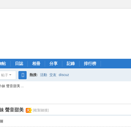
淘帖
日誌
相冊
分享
記錄
排行榜
熱搜:
活動
交友
discuz
帖子
搜
 聲音甜美 ...
索
妹 聲音甜美
火
[複製鏈接]
層