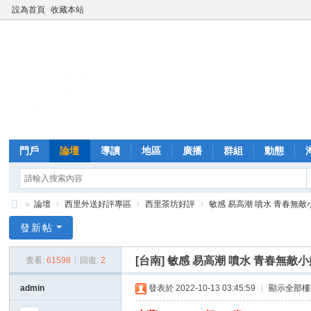
設為首頁
收藏本站
門戶
論壇
導讀
地區
廣播
群組
動態
»
論壇
›
西里外送好評專區
›
西里茶坊好評
›
敏感 易高潮 噴水 青春無敵小妹
西
發新帖
里
[台南]
敏感 易高潮 噴水 青春無敵小
查看:
61598
|
回復:
2
外
送
admin
發表於 2022-10-13 03:45:59
|
顯示全部樓
茶