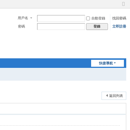
切
換
用戶名
自動登錄
找回密碼
到
窄
密碼
立即註冊
登錄
版
快捷導航
返回列表