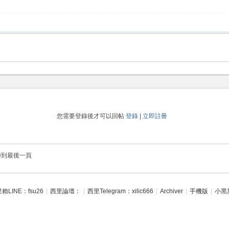
您需要登錄後才可以回帖
登錄
|
立即註冊
轉到最後一頁
賴LINE：fsu26
|
西里論壇：
|
西里Telegram：xilic666
|
Archiver
|
手機版
|
小黑