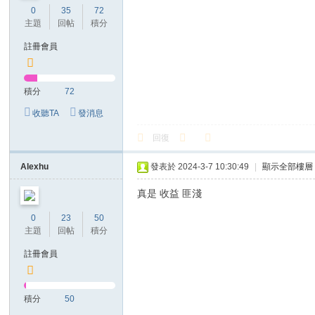
0
35
72
主題
回帖
積分
註冊會員
積分
72
收聽TA
發消息
回復
Alexhu
發表於 2024-3-7 10:30:49
|
顯示全部樓層
真是 收益 匪淺
0
23
50
主題
回帖
積分
註冊會員
積分
50