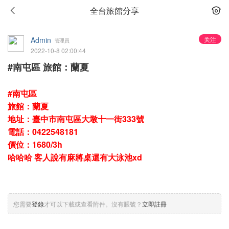
全台旅館分享
Admin
关注
管理員
2022-10-8 02:00:44
#南屯區 旅館：蘭夏
#南屯區
旅館：蘭夏
地址：臺中市南屯區大墩十一街333號
電話：0422548181
價位：1680/3h
哈哈哈 客人說有麻將桌還有大泳池xd
您需要
登錄
才可以下載或查看附件。沒有賬號？
立即註冊