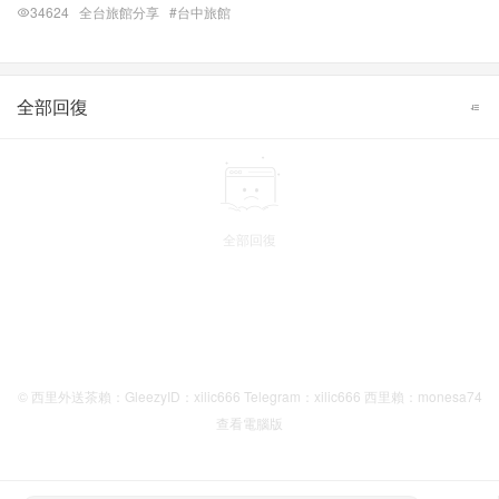
34624
全台旅館分享
#台中旅館
全部回復
全部回復
© 西里外送茶賴：GleezyID：xilic666 Telegram：xilic666 西里賴：monesa74
查看電腦版