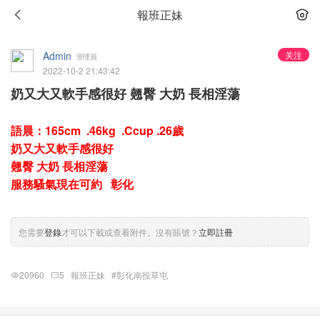
報班正妹
Admin
关注
管理員
2022-10-2 21:43:42
奶又大又軟手感很好 翹臀 大奶 長相淫蕩
語晨：165cm .46kg .Ccup .26歲
奶又大又軟手感很好
翹臀 大奶 長相淫蕩
服務騷氣現在可約 彰化
您需要
登錄
才可以下載或查看附件。沒有賬號？
立即註冊
20960
5
報班正妹
#彰化南投草屯