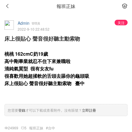
報班正妹
Admin
关注
管理員
2022-9-10 22:48:52
床上很貼心 聲音很好聽主動索吻
桃桃 162cmC奶19歲
高中剛畢業就忍不住下來兼職啦
清純氣質型 很有女友fu
很喜歡用她超揉軟的舌頭去舔你的龜頭吸
床上很貼心 聲音很好聽主動索吻 臺中
您需要
登錄
才可以下載或查看附件。沒有賬號？
立即註冊
24969
5
報班正妹
#台中