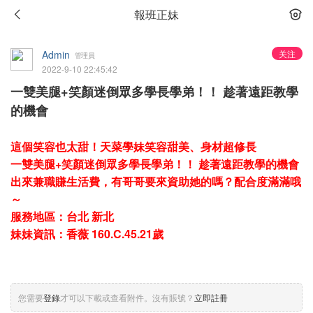
報班正妹
Admin
关注
管理員
2022-9-10 22:45:42
一雙美腿+笑顏迷倒眾多學長學弟！！ 趁著遠距教學
的機會
這個笑容也太甜！天菜學妹笑容甜美、身材超修長
一雙美腿+笑顏迷倒眾多學長學弟！！ 趁著遠距教學的機會
出來兼職賺生活費，有哥哥要來資助她的嗎？配合度滿滿哦
～
服務地區：台北 新北
妹妹資訊：香薇 160.C.45.21歲
您需要
登錄
才可以下載或查看附件。沒有賬號？
立即註冊