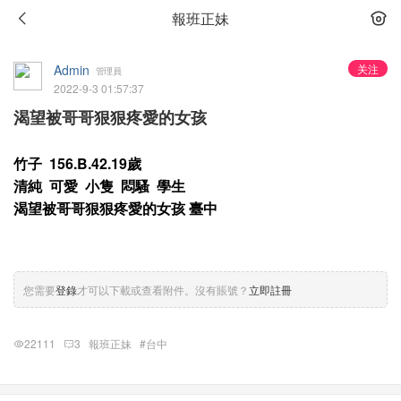
報班正妹
Admin
关注
管理員
2022-9-3 01:57:37
渴望被哥哥狠狠疼愛的女孩
竹子 156.B.42.19歲
清純 可愛 小隻 悶騷 學生
渴望被哥哥狠狠疼愛的女孩 臺中
您需要
登錄
才可以下載或查看附件。沒有賬號？
立即註冊
22111
3
報班正妹
#台中