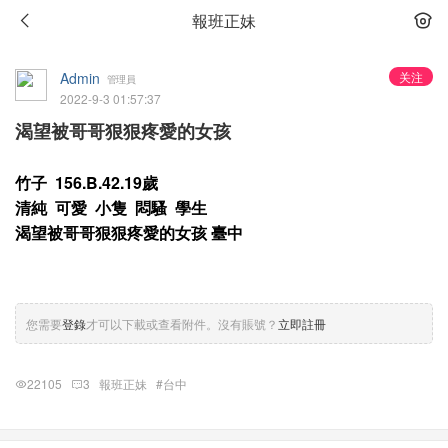
報班正妹
Admin
关注
管理員
2022-9-3 01:57:37
渴望被哥哥狠狠疼愛的女孩
竹子 156.B.42.19歲
清純 可愛 小隻 悶騷 學生
渴望被哥哥狠狠疼愛的女孩 臺中
您需要
登錄
才可以下載或查看附件。沒有賬號？
立即註冊
22105
3
報班正妹
#台中