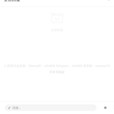
全部回復
© 西里外送茶賴：GleezyID：xilic666 Telegram：xilic666 西里賴：monesa74
查看電腦版
回復...