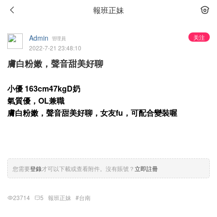
報班正妹
Admin
关注
管理員
2022-7-21 23:48:10
膚白粉嫩，聲音甜美好聊
小優 163cm47kgD奶
氣質優，OL兼職
膚白粉嫩，聲音甜美好聊，女友fu，可配合變裝喔
您需要
登錄
才可以下載或查看附件。沒有賬號？
立即註冊
23714
5
報班正妹
#台南