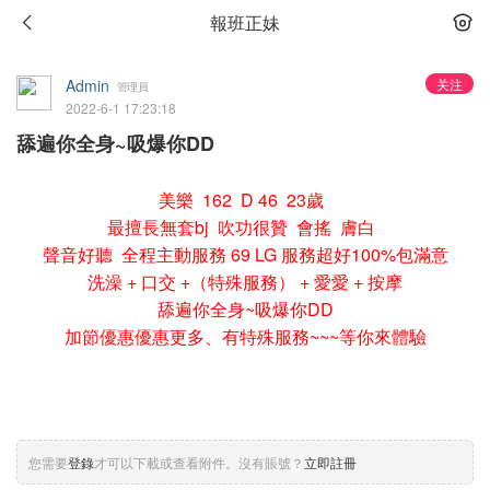
報班正妹
Admin
关注
管理員
2022-6-1 17:23:18
舔遍你全身~吸爆你DD
美樂 162 D 46 23歲
最擅長無套bj 吹功很贊 會搖 膚白
聲音好聽 全程主動服務 69 LG 服務超好100%包滿意
洗澡 + 口交 +（特殊服務） + 愛愛 + 按摩
舔遍你全身~吸爆你DD
加節優惠優惠更多、有特殊服務~~~等你來體驗
您需要
登錄
才可以下載或查看附件。沒有賬號？
立即註冊