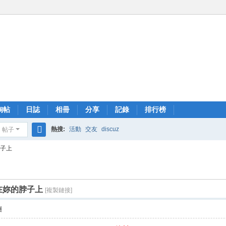
淘帖
日誌
相冊
分享
記錄
排行榜
熱搜:
活動
交友
discuz
帖子
搜
脖子上
索
在妳的脖子上
[複製鏈接]
層