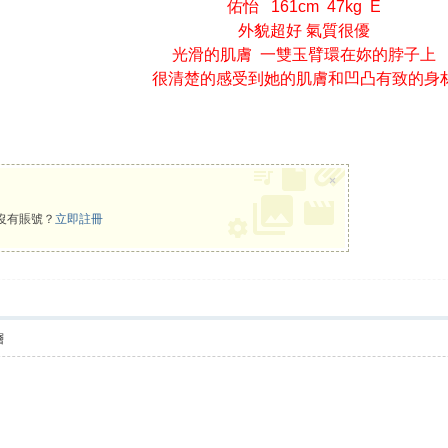
佑怡 161cm 47kg E
外貌超好 氣質很優
光滑的肌膚 一雙玉臂環在妳的脖子上
很清楚的感受到她的肌膚和凹凸有致的身
×
沒有賬號？
立即註冊
層