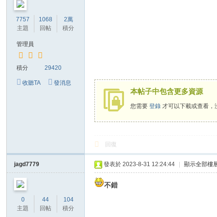
7757
1068
2萬
主題
回帖
積分
管理員
積分
29420
收聽TA
發消息
本帖子中包含更多資源
您需要
登錄
才可以下載或查看，
回復
jagd7779
發表於 2023-8-31 12:24:44
|
顯示全部樓
不錯
0
44
104
主題
回帖
積分