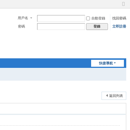
切
換
用戶名
自動登錄
找回密碼
到
窄
密碼
立即註冊
登錄
版
快捷導航
返回列表