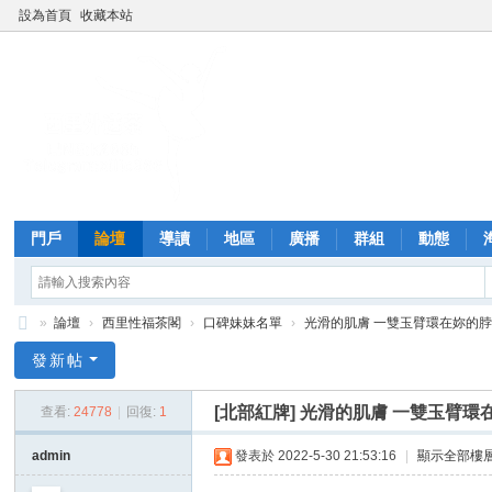
設為首頁
收藏本站
門戶
論壇
導讀
地區
廣播
群組
動態
»
論壇
›
西里性福茶閣
›
口碑妹妹名單
›
光滑的肌膚 一雙玉臂環在妳的
西
發新帖
里
[北部紅牌]
光滑的肌膚 一雙玉臂環
查看:
24778
|
回復:
1
外
送
admin
發表於 2022-5-30 21:53:16
|
顯示全部樓
茶