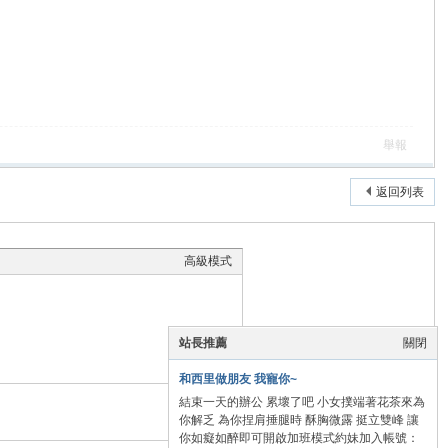
舉報
返回列表
高級模式
站長推薦
關閉
和西里做朋友 我寵你~
結束一天的辦公 累壞了吧 小女撲端著花茶來為
本版積分規則
你解乏 為你捏肩捶腿時 酥胸微露 挺立雙峰 讓
你如癡如醉即可開啟加班模式約妹加入帳號：