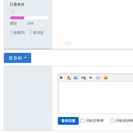
註冊會員
積分
104
收聽TA
發消息
回復
發新帖
回帖並轉播
回帖後跳
發表回復