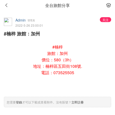
全台旅館分享
Admin
关注
管理員
2022-5-26 23:00:01
#楠梓 旅館：加州
#楠梓
旅館：加州
價位：580（3h）
地址：楠梓區五田街108號.
電話：073525505
您需要
登錄
才可以下載或查看附件。沒有賬號？
立即註冊