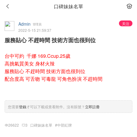
口碑妹妹名單
Admin
关注
管理員
2022-5-15 21:59:37
服務貼心 不趕時間 技術方面也很到位
台中可約 千娜 169.Ccup.25歲
高挑氣質美女 身材火辣
服務貼心 不趕時間 技術方面也很到位
配合度高 可舌吻 可毒龍 可角色扮演 不趕時間
您需要
登錄
才可以下載或查看附件。沒有賬號？
立即註冊
26622
3
口碑妹妹名單
#中部紅牌