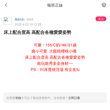
報班正妹
Admin
关注
管理員
2022-4-22 16:12:28
床上配合度高 高配合各種愛愛姿勢
可馨：155/C奶//46//21歲
嬌小可愛 大眼睛櫻桃小嘴
床上配合度高 高配合各種愛愛姿勢
敢玩敢秀多姿身材~~
PS：叫床聲很淫蕩 有女友fu
您需要
登錄
才可以下載或查看附件。沒有賬號？
立即註冊