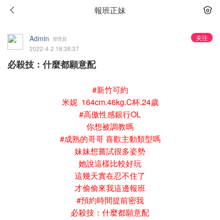
報班正妹
Admin
关注
管理員
2022-4-2 18:38:37
必殺技：什麼都願意配
#新竹可約
米妮 164cm.46kg.C杯.24歲
#高傲性感銀行OL
你想被調教嗎
#成熟的哥哥 喜歡主動類型嗎
妹妹想嘗試很多姿勢
她說這樣比較好玩
這幾天實在忍不住了
才偷偷來我這邊報班
#預約時間提前密我
必殺技：什麼都願意配