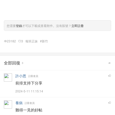
您需要
登錄
才可以下載或查看附件。沒有賬號？
立即註冊
23182
3
報班正妹
#新竹
全部回復
3
許小恩
註冊會員
前排支持下分享
2024-5-11 11:15:14
養病
註冊會員
難得一見的好帖