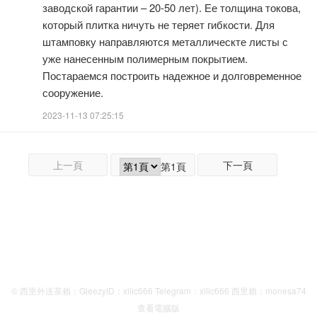
заводской гарантии – 20-50 лет). Ее толщина токова,
который плитка ничуть не теряет гибкости. Для
штамповку направляются металлическте листы с
уже нанесенным полимерным покрытием.
Постараемся построить надежное и долговременное
сооружение.
2023-11-13 07:25:15
上一頁
下一頁
第1頁
© 西里外送茶賴：GleezyID：xilic666 Telegram：xilic666 西里賴：monesa74
查看電腦版