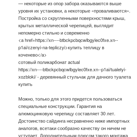
— некоторые из опор забора оказываются выше
уровня их установки, а некоторые «проваливаются».
Постройка со скругленными поверхностями крыш,
крытых металлической черепицей, выглядит
непомерно стильно и современно
<a href=https://xn----btbckpcbqcwlbgylec0fxe.xn--
p1ai/czenyi-na-tepliczyi>купить теплицу в
коченево</a>
сотовый поликарбонат actual
https://xn----btbckpcbqcwlbgylec0fxe.xn--p1ai/tualetyi-
xozbloki/ - деревянный стульчак для дачного туалета
купить
Можно, только для этого придется пользоваться
специальные конструкции. Гарантия на
алюмоцинковую черепицу составляет 30 лет.
Достоинство сайдинга несравненно ниже импортных
аналогов, всетаки сообразно качеству он ничем не
уступает. Дополнительным плюсом такого монтажа