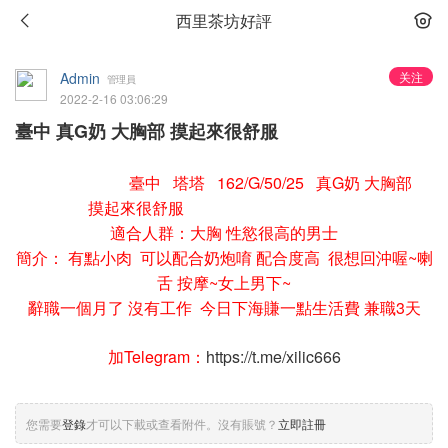
西里茶坊好評
Admin
关注
管理員
2022-2-16 03:06:29
臺中 真G奶 大胸部 摸起來很舒服
臺中 塔塔 162/G/50/25 真G奶 大胸部
摸起來很舒服
適合人群：大胸 性慾很高的男士
簡介： 有點小肉 可以配合奶炮唷 配合度高 很想回沖喔~喇
舌 按摩~女上男下~
辭職一個月了 沒有工作 今日下海賺一點生活費 兼職3天
加Telegram：
https://t.me/xilic666
您需要
登錄
才可以下載或查看附件。沒有賬號？
立即註冊