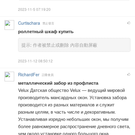
2023-11-5 07:19:20
Curtischara
禁止發言
роллетный шкаф купить
提示:
作者被禁止或刪除 內容自動屏蔽
2023-11-12 08:50:12
RichardFer
註冊會員
металлический забор из профлиста
Velux Датская общество Velux — ведущий мировой
производитель мансардных окон. Установка забора
производится из разных материалов и служит
разным целям, в часть числе и декоративным.
Устанавливая изрядно небольших окон, мы получим
более равномерное распространение дневного света,
чем около установке одного большого окна.