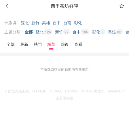
西里茶坊好評
子版塊 :
雙北
新竹
高雄
台中
台南
彰化
主題分類 :
全部
雙北
新竹
台中
彰化
高雄
126
29
106
8
80
全部
最新
熱門
精華
回復
查看
本版塊或指定的範圍內尚無主題
© 西里外送茶賴：GleezyID：xilic666 Telegram：xilic666 西里賴：monesa74
查看電腦版