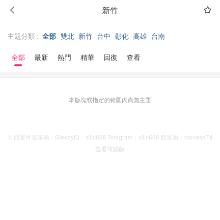
新竹
主題分類 :
全部
雙北
新竹
台中
彰化
高雄
台南
全部
最新
熱門
精華
回復
查看
本版塊或指定的範圍內尚無主題
© 西里外送茶賴：GleezyID：xilic666 Telegram：xilic666 西里賴：monesa74
查看電腦版