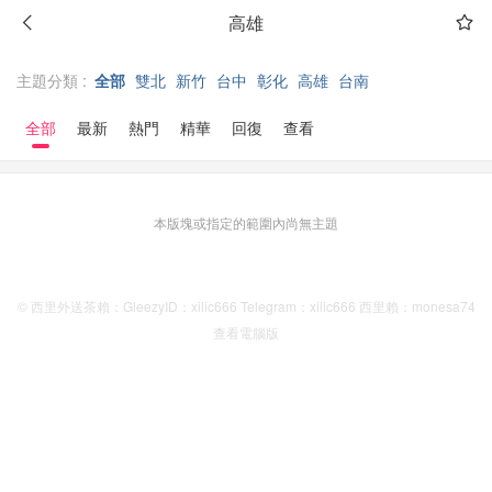
高雄
主題分類 :
全部
雙北
新竹
台中
彰化
高雄
台南
全部
最新
熱門
精華
回復
查看
本版塊或指定的範圍內尚無主題
© 西里外送茶賴：GleezyID：xilic666 Telegram：xilic666 西里賴：monesa74
查看電腦版