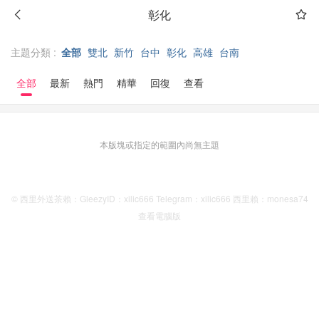
彰化
主題分類 :
全部
雙北
新竹
台中
彰化
高雄
台南
全部
最新
熱門
精華
回復
查看
本版塊或指定的範圍內尚無主題
© 西里外送茶賴：GleezyID：xilic666 Telegram：xilic666 西里賴：monesa74
查看電腦版