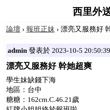
西里外送茶'
論壇
›
報班正妹
› 漂亮又服務好 
admin
發表於 2023-10-5 20:50:3
漂亮又服務好 幹她超爽
學生妹缺錢下海
地區：台中
糖糖：162cm.C.46.21歲
紅牌小姐姐終於報班啦