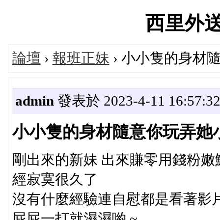
西里外送茶'
論壇
›
報班正妹
› 小小隻的身材
admin
發表於 2023-4-11 16:57:3
小小隻的身材隨意你玩弄她小
剛出來的新妹 出來賺零用錢粉嫩
經寂寞很久了
沒有什麼經驗連自慰都是看著影
屁屁一打就濕濕喲 ~