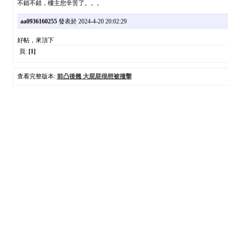
不錯不錯，樓主您辛苦了。。。
aa0936160255
發表於 2024-4-20 20:02:29
好帖，來頂下
頁:
[1]
查看完整版本:
前凸後翹 大屁屁很想被撞擊