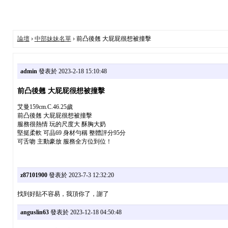
論壇
›
中部妹妹名單
› 前凸後翹 大屁屁很想被撞擊
admin
發表於 2023-2-18 15:10:48
前凸後翹 大屁屁很想被撞擊
艾曼159cm.C.46.25歲
前凸後翹 大屁屁很想被撞擊
服務很熱情 玩的尺度大 酥胸大奶
堅挺柔軟 可品69 身材勻稱 整體評分95分
可舌吻 主動豪放 服務全方位到位！
z87101900
發表於 2023-7-3 12:32:20
找到好貼不容易，我頂你了，謝了
anguslin63
發表於 2023-12-18 04:50:48