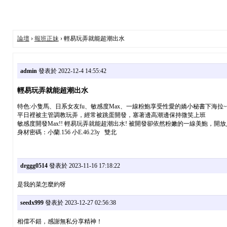
論壇
›
報班正妹
› 輕易玩弄就能超潮出水
admin
發表於 2022-12-4 14:55:42
輕易玩弄就能超潮出水
特色:小隻馬、日系女友fu、敏感度Max、一線粉鮑享受性愛的嬌小秘書下海拉~
平日裡被主管調教玩弄，經常被跳蛋開發，塞著邊高潮邊保持微笑上班
敏感度開發Max!! 輕易玩弄就能超潮出水! 被開發卻依然粉嫩的一線美鮑，開放
身材密碼：小蘭.156 小E.46.23y 雙北
drggg0514
發表於 2023-11-16 17:18:22
是我的菜怎麼約呀
seedx999
發表於 2023-12-27 02:56:38
相儅不錯，感謝無私分享精神！