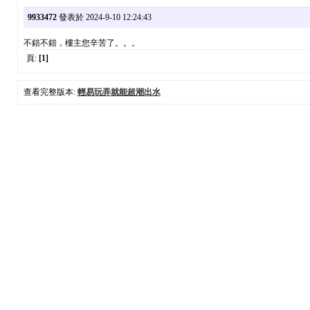
9933472
發表於 2024-9-10 12:24:43
不錯不錯，樓主您辛苦了。。。
頁:
[1]
查看完整版本:
輕易玩弄就能超潮出水