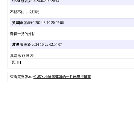
sj888
發表於 2024-6-2 09:20:14
不錯不錯，很好哦
吳宗陽
發表於 2024-8-10 20:02:06
難得一見的好帖
波波
發表於 2024-10-22 02:54:07
真是 收益 匪淺
頁:
[1]
查看完整版本:
性感的小陰唇薄薄的一片飽滿很漂亮