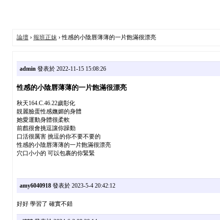
論壇
›
報班正妹
› 性感的小陰唇薄薄的一片飽滿很漂亮
admin
發表於 2022-11-15 15:08:26
性感的小陰唇薄薄的一片飽滿很漂亮
秋天164.C.46.22歲彰化
靚麗臉蛋性感嫵媚的身體
她愛運動身體很柔軟
前戲很會挑逗讓你躁動
口活很厲害 挑逗的你不要不要的
性感的小陰唇薄薄的一片飽滿很漂亮
穴口小小的 可以包裹的你緊緊
amy6040918
發表於 2023-5-4 20:42:12
好好 學習了 確實不錯