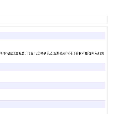
個小母狗 乖巧聽話還會裝小可愛 比定時的挑逗 互動感好 不冷場身材不錯 偏向系列裝