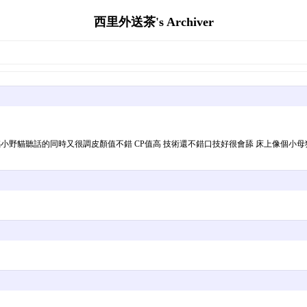
西里外送茶's Archiver
.22歲床上性感小野貓聽話的同時又很調皮顏值不錯 CP值高 技術還不錯口技好很會舔 床上像