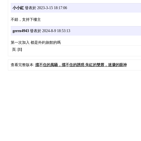
小小紅
發表於 2023-3-15 18:17:06
不錯，支持下樓主
gerrn4943
發表於 2024-8-9 18:53:13
第一次加入 都是外約旅館的嗎
頁:
[1]
查看完整版本:
擋不住的風騷，擋不住的誘惑 朱紅的雙唇，迷濛的眼神